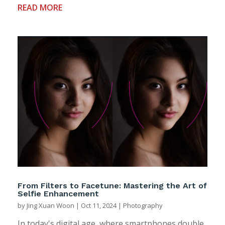
READ MORE
From Filters to Facetune: Mastering the Art of
Selfie Enhancement
by
Jing Xuan Woon
|
Oct 11, 2024
|
Photography
In today's digital age, where smartphones double