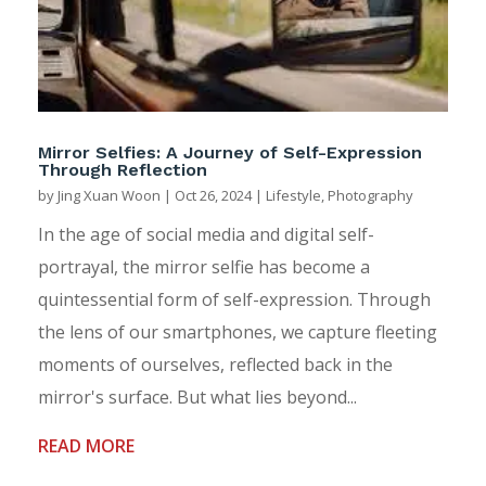
Mirror Selfies: A Journey of Self-Expression
Through Reflection
by
Jing Xuan Woon
|
Oct 26, 2024
|
Lifestyle
,
Photography
In the age of social media and digital self-
portrayal, the mirror selfie has become a
quintessential form of self-expression. Through
the lens of our smartphones, we capture fleeting
moments of ourselves, reflected back in the
mirror's surface. But what lies beyond...
READ MORE