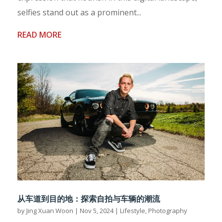
selfies stand out as a prominent...
READ MORE
从车道到目的地：探索自拍与车辆的潮流
by
Jing Xuan Woon
|
Nov 5, 2024
|
Lifestyle
,
Photography