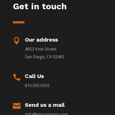
Get in touch
Our address

4953 Vine Street
San Diego, CA 92465
Call Us

815.555.5555
Send us a mail

info@mycomapny.com